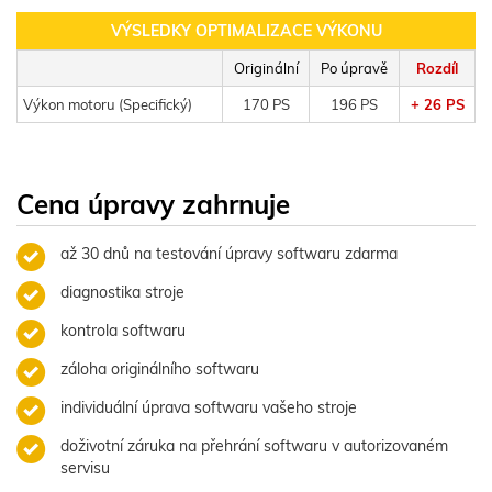
VÝSLEDKY OPTIMALIZACE VÝKONU
Originální
Po úpravě
Rozdíl
Výkon motoru (Specifický)
170 PS
196 PS
+ 26 PS
Cena úpravy zahrnuje
až 30 dnů na testování úpravy softwaru zdarma
diagnostika stroje
kontrola softwaru
záloha originálního softwaru
individuální úprava softwaru vašeho stroje
doživotní záruka na přehrání softwaru v autorizovaném
servisu