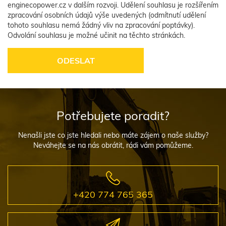
enginecopower.cz v dalším rozvoji. Udělení souhlasu je rozšířením
zpracování osobních údajů výše uvedených (odmítnutí udělení
tohoto souhlasu nemá žádný vliv na zpracování poptávky).
Odvolání souhlasu je možné učinit na těchto stránkách.
Potřebujete poradit?
Nenašli jste co jste hledali nebo máte zájem o naše služby?
Neváhejte se na nás obrátit, rádi vám pomůžeme.
+420 774 765 365