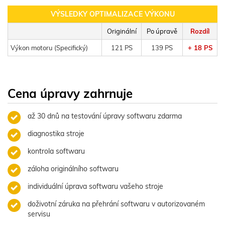
VÝSLEDKY OPTIMALIZACE VÝKONU
Originální
Po úpravě
Rozdíl
Výkon motoru (Specifický)
121 PS
139 PS
+ 18 PS
Cena úpravy zahrnuje
až 30 dnů na testování úpravy softwaru zdarma
diagnostika stroje
kontrola softwaru
záloha originálního softwaru
individuální úprava softwaru vašeho stroje
doživotní záruka na přehrání softwaru v autorizovaném
servisu