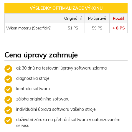
VÝSLEDKY OPTIMALIZACE VÝKONU
Originální
Po úpravě
Rozdíl
Výkon motoru (Specifický)
51 PS
59 PS
+ 8 PS
Cena úpravy zahrnuje
až 30 dnů na testování úpravy softwaru zdarma
diagnostika stroje
kontrola softwaru
záloha originálního softwaru
individuální úprava softwaru vašeho stroje
doživotní záruka na přehrání softwaru v autorizovaném
servisu