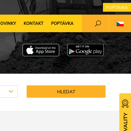
+420 774 765 365
POPTÁVKA
OVINKY
KONTAKT
POPTÁVKA