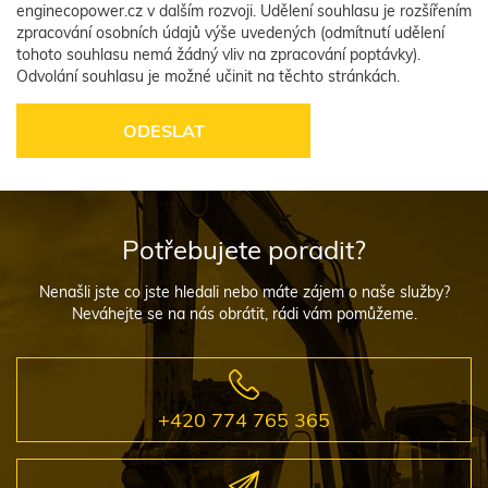
enginecopower.cz v dalším rozvoji. Udělení souhlasu je rozšířením
zpracování osobních údajů výše uvedených (odmítnutí udělení
tohoto souhlasu nemá žádný vliv na zpracování poptávky).
Odvolání souhlasu je možné učinit na těchto stránkách.
Potřebujete poradit?
Nenašli jste co jste hledali nebo máte zájem o naše služby?
Neváhejte se na nás obrátit, rádi vám pomůžeme.
+420 774 765 365