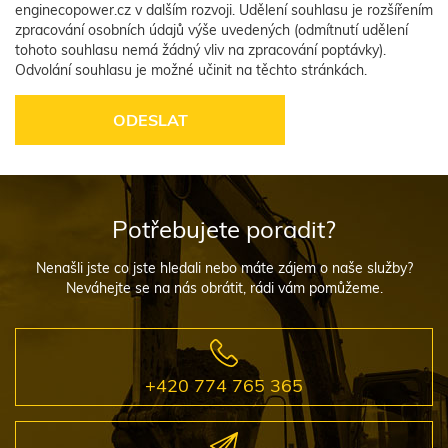
enginecopower.cz v dalším rozvoji. Udělení souhlasu je rozšířením
zpracování osobních údajů výše uvedených (odmítnutí udělení
tohoto souhlasu nemá žádný vliv na zpracování poptávky).
Odvolání souhlasu je možné učinit na těchto stránkách.
Potřebujete poradit?
Nenašli jste co jste hledali nebo máte zájem o naše služby?
Neváhejte se na nás obrátit, rádi vám pomůžeme.
+420 774 765 365