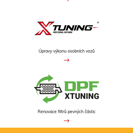
Úpravy výkonu osobních vozů
Renovace filtrů pevných částic