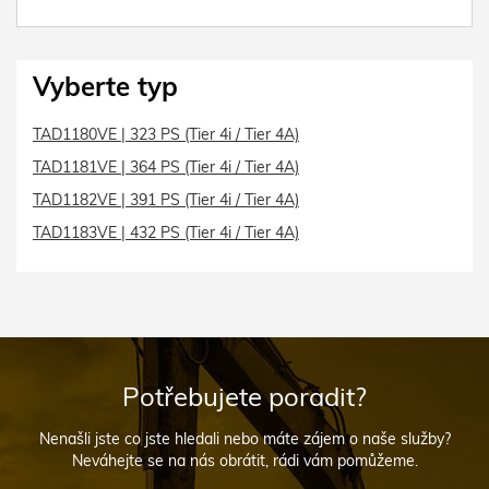
Vyberte typ
TAD1180VE | 323 PS (Tier 4i / Tier 4A)
TAD1181VE | 364 PS (Tier 4i / Tier 4A)
TAD1182VE | 391 PS (Tier 4i / Tier 4A)
TAD1183VE | 432 PS (Tier 4i / Tier 4A)
Potřebujete poradit?
Nenašli jste co jste hledali nebo máte zájem o naše služby?
Neváhejte se na nás obrátit, rádi vám pomůžeme.